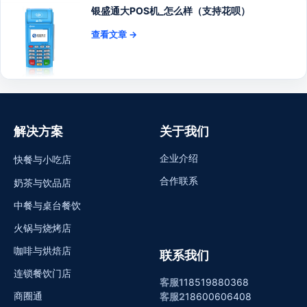
银盛通大POS机_怎么样（支持花呗）
查看文章 →
解决方案
关于我们
企业介绍
快餐与小吃店
合作联系
奶茶与饮品店
中餐与桌台餐饮
火锅与烧烤店
咖啡与烘焙店
联系我们
连锁餐饮门店
客服1
18519880368
商圈通
客服2
18600606408