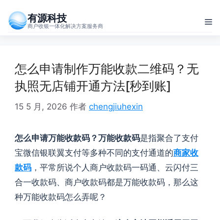
跳
有源科技
至
菜
商户收银一体化解决方案服务商
内
单
容
怎么申请制作万能收款二维码？无
执照无店铺开通方法[秒到账]
15 5 月, 2026
作者
chengjiuhexin
怎么申请万能收款码？万能收款码
是指聚合了支付
宝微信银联翼支付等多种不同的支付通道的
商家收
款码
，平常所说个人商户收款码一码通、云闪付三
合一收款码、商户收款码都是万能收款码，那么这
种万能收款码怎么弄呢？