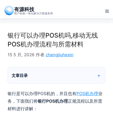
跳
有源科技
至
菜
商户收银一体化解决方案服务商
内
单
容
银行可以办理POS机吗,移动无线
POS机办理流程与所需材料
15 5 月, 2026
作者
chengjiuhexin
文章目录
银行是可以办理POS机的，并且也有
POS机办理
业
务，下面我们将
银行POS机办理
正规流程以及所需
材料进行讲解：