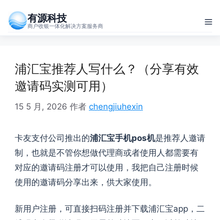
跳
有源科技
至
菜
商户收银一体化解决方案服务商
内
单
容
浦汇宝推荐人写什么？（分享有效
邀请码实测可用）
15 5 月, 2026
作者
chengjiuhexin
卡友支付公司推出的
浦汇宝手机pos机
是推荐人邀请
制，
也就是不管你想做代理商或者使用人都需要有
对应的邀请码注册才可以使用
，
我把自己注册时候
使用的邀请码分享出来
，
供大家使用
。
新用户注册
，
可直接扫码注册并下载浦汇宝app
，
二