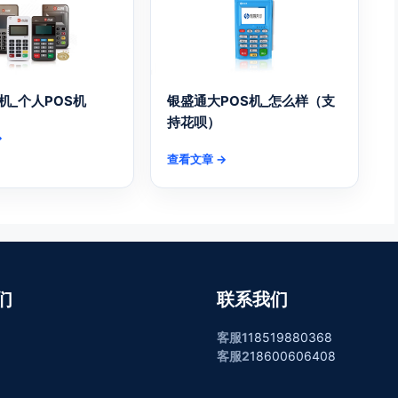
机_个人POS机
银盛通大POS机_怎么样（支
持花呗）
→
查看文章 →
们
联系我们
客服1
18519880368
客服2
18600606408