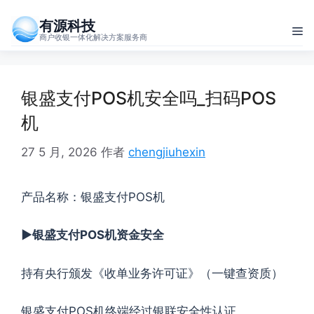
跳
有源科技
至
菜
商户收银一体化解决方案服务商
内
单
容
银盛支付POS机安全吗_扫码POS
机
27 5 月, 2026
作者
chengjiuhexin
产品名称：银盛支付POS机
►银盛支付POS机资金安全
持有央行颁发《收单业务许可证》（一键查资质）
银盛支付POS机终端经过银联安全性认证