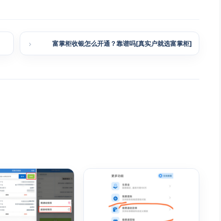
富掌柜收银怎么开通？靠谱吗[真实户就选富掌柜]