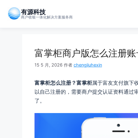
跳
至
有源科技
商户收银一体化解决方案服务商
内
容
富掌柜商户版怎么注册账
15 5 月, 2026
作者
chengjiuhexin
富掌柜怎么注册？富掌柜
属于富友支付旗下
以自己注册的，需要商户提交认证资料通过
了。