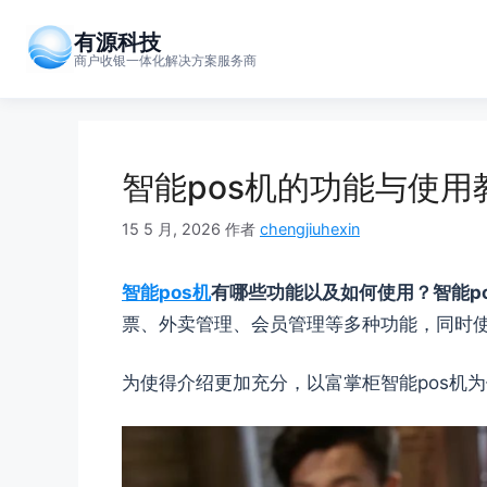
跳
至
有源科技
商户收银一体化解决方案服务商
内
容
智能pos机的功能与使
15 5 月, 2026
作者
chengjiuhexin
智能pos机
有哪些功能以及如何使用？智能p
票、外卖管理、会员管理等多种功能，同时
为使得介绍更加
充分，以富掌柜智能pos机